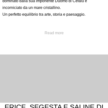
dominato dalla sua imponente
Duomo di Cefalù
e
incorniciato da un mare cristallino.
Un perfetto equilibrio tra arte, storia e paesaggio.
Chiama al numero
+39 091322777
oppure invia una a
Read more
concierge@hotelpoliteama.it
ERICE, SEGESTA E SALINE DI