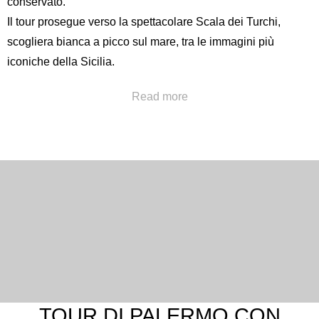
conservato.
Il tour prosegue verso la spettacolare
Scala dei Turchi
,
scogliera bianca a picco sul mare, tra le immagini più
iconiche della Sicilia.
Chiama al numero
+39 091322777
oppure invia una a
Read more
concierge@hotelpoliteama.it
TOUR DI PALERMO CON