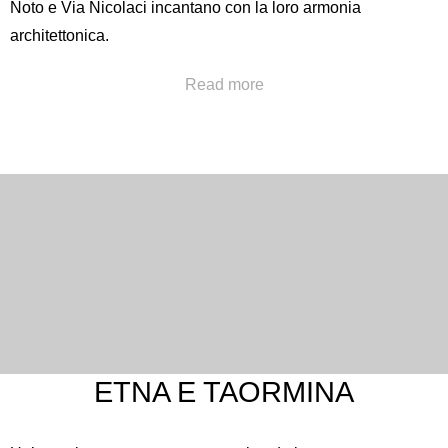
Noto
e Via Nicolaci incantano con la loro armonia
architettonica.
Chiama al numero
+39 091322777
oppure invia una a
Read more
concierge@hotelpoliteama.it
ETNA E TAORMINA