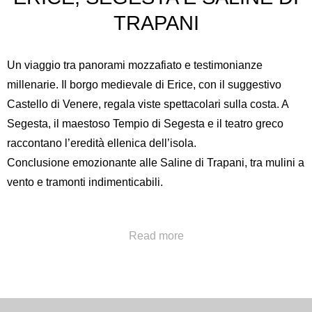
TRAPANI
Un viaggio tra panorami mozzafiato e testimonianze
millenarie. Il borgo medievale di Erice, con il suggestivo
Castello di Venere
, regala viste spettacolari sulla costa. A
Segesta, il maestoso
Tempio di Segesta
e il teatro greco
raccontano l’eredità ellenica dell’isola.
Conclusione emozionante alle Saline di Trapani, tra mulini a
vento e tramonti indimenticabili.
Chiama al numero
+39 091322777
oppure invia una a
Read more
concierge@hotelpoliteama.it