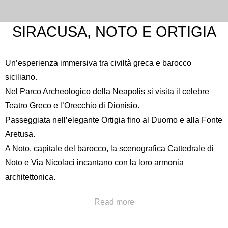
SIRACUSA, NOTO E ORTIGIA
Un’esperienza immersiva tra civiltà greca e barocco
siciliano.
Nel
Parco Archeologico della Neapolis
si visita il celebre
Teatro Greco e l’Orecchio di Dionisio.
Passeggiata nell’elegante Ortigia fino al Duomo e alla Fonte
Aretusa.
A Noto, capitale del barocco, la scenografica
Cattedrale di
Noto
e Via Nicolaci incantano con la loro armonia
architettonica.
Chiama al numero
+39 091322777
oppure invia una a
Read more
concierge@hotelpoliteama.it