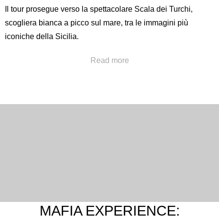
Il tour prosegue verso la spettacolare
Scala dei Turchi
,
scogliera bianca a picco sul mare, tra le immagini più
iconiche della Sicilia.
Chiama al numero
+39 091322777
oppure invia una a
Read more
concierge@hotelpoliteama.it
Inglese
Spagnolo
Francese
Italiano
MAFIA EXPERIENCE: