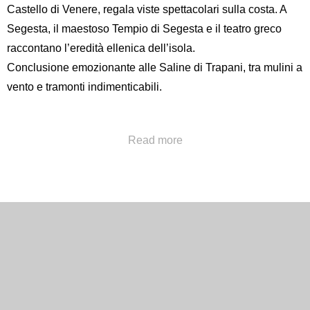
Castello di Venere
, regala viste spettacolari sulla costa. A
Segesta, il maestoso
Tempio di Segesta
e il teatro greco
raccontano l’eredità ellenica dell’isola.
Conclusione emozionante alle Saline di Trapani, tra mulini a
vento e tramonti indimenticabili.
Chiama al numero
+39 091322777
oppure invia una a
Read more
concierge@hotelpoliteama.it