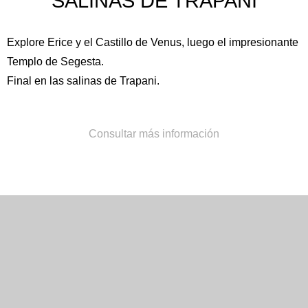
SALINAS DE TRAPANI
Explore Erice y el
Castillo de Venus
, luego el impresionante
Templo de Segesta
.
Final en las salinas de Trapani.
Llame al número
+39 091322777
o contáctenos por correo
Consultar más información
electrónico
concierge@hotelpoliteama.it