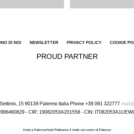
NO DI NOI
NEWSLETTER
PRIVACY POLICY
COOKIE PO
PROUD PARTNER
ettimo, 15 90139 Palermo Italia
Phone
+39 091 322777
mail@
996460829 - CIR: 19082053A201558 - CIN: IT082053A1UE
Hotel a Palermo
Hotel Politeama 4 stelle nel centro di Palermo