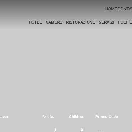
HOME
CONTA
HOTEL
CAMERE
RISTORAZIONE
SERVIZI
POLIT
-out
Adults
Children
Promo Code
1
0