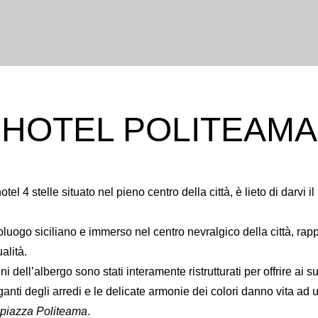
Please select
1
0
children ages:
-
2
1
HOTEL POLITEAMA
0
-
3
2
1
0
4
tel 4 stelle situato nel pieno centro della città, è lieto di darvi
2
1
oluogo siciliano e immerso nel centro nevralgico della città, rap
3
2
alità.
i dell’albergo sono stati interamente ristrutturati per offrire ai 
ganti degli arredi e le delicate armonie dei colori danno vita ad
4
3
piazza Politeama
.